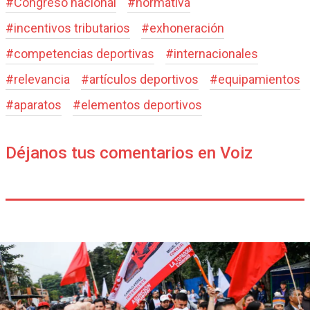
#
Congreso nacional
#
normativa
#
incentivos tributarios
#
exhoneración
#
competencias deportivas
#
internacionales
#
relevancia
#
artículos deportivos
#
equipamientos
#
aparatos
#
elementos deportivos
Déjanos tus comentarios en Voiz