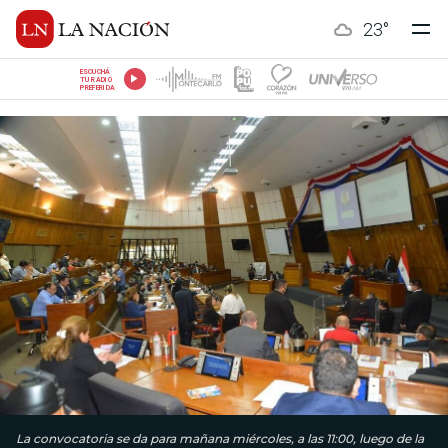
23
°
ESCUCHÁ
TU RADIO
PREFERIDA
La convocatoria se da para mañana miércoles, a las 11:00, luego de la