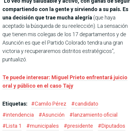
“
Lo veo muy saludable y activo, con ganas de seguir
compartiendo con la gente y sirviendo a su país. Es
una decisión que trae mucha alegría
(que haya
aceptado la búsqueda de su reelección). La sensación
que tienen mis colegas de los 17 departamentos y de
Asunción es que el Partido Colorado tendra una gran
victoria y recuperaremos distritos estratégicos”,
puntualizó.
Te puede interesar: Miguel Prieto enfrentará juicio
oral y público en el caso Tajy
Etiquetas:
#
Camilo Pérez
#
candidato
#
intendencia
#
Asunción
#
lanzamiento oficial
#
Lista 1
#
municipales
#
presidente
#
Diputados