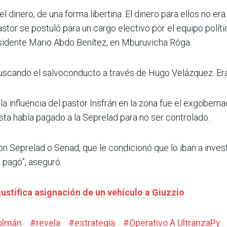
l dinero, de una forma libertina. El dinero para ellos no er
astor se postuló para un cargo electivo por el equipo polít
esidente Mario Abdo Benítez, en Mburuvicha Róga.
uscando el salvoconducto a través de Hugo Velázquez. Era e
la influencia del pastor Insfrán en la zona fue el exgobern
sta había pagado a la Seprelad para no ser controlado.
 Seprelad o Senad, que le condicionó que lo iban a invest
 pagó”, aseguró.
justifica asignación de un vehículo a Giuzzio
Colmán
#
revela
#
estrategia
#
Operativo A UltranzaPy