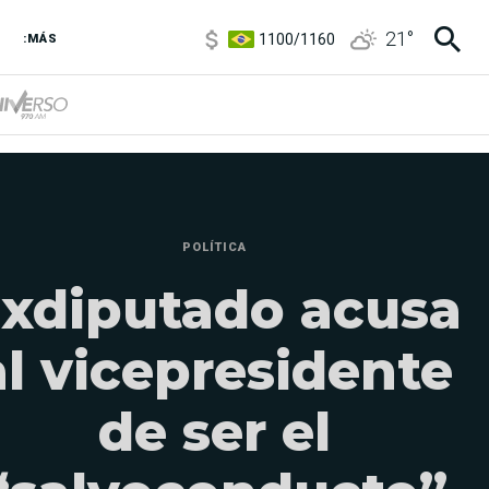
1100
/
1160
21
°
3,8
/
4
:MÁS
6850
/
7200
5900
/
5960
POLÍTICA
xdiputado acusa
al vicepresidente
de ser el