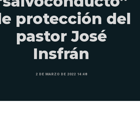
“salvoconducto”
e protección del
pastor José
Insfrán
2 DE MARZO DE 2022 14:48