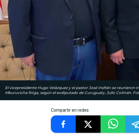
El vicepresidente Hugo Velázquez y el pastor José Insfrán se reunieron
Mburuvicha Róga, según el exdiputado de Curuguaty, Julio Colmán. Foto
Compartir en redes