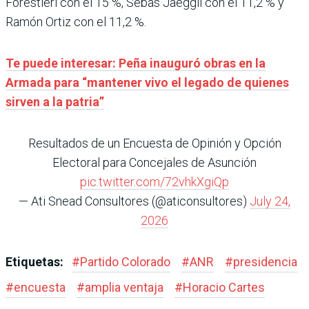
Forestieri con el 15 %, Sebas Jaeggli con el 11,2 % y
Ramón Ortiz con el 11,2 %.
Te puede interesar: Peña inauguró obras en la
Armada para “mantener vivo el legado de quienes
sirven a la patria”
Resultados de un Encuesta de Opinión y Opción
Electoral para Concejales de Asunción
pic.twitter.com/72vhkXgiQp
— Ati Snead Consultores (@aticonsultores)
July 24,
2026
Etiquetas:
#
Partido Colorado
#
ANR
#
presidencia
#
encuesta
#
amplia ventaja
#
Horacio Cartes