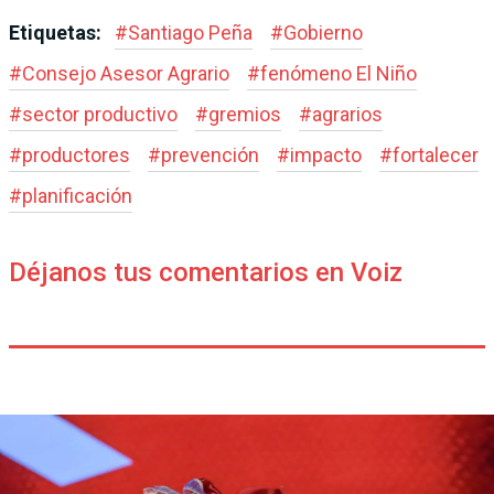
Etiquetas:
#
Santiago Peña
#
Gobierno
#
Consejo Asesor Agrario
#
fenómeno El Niño
#
sector productivo
#
gremios
#
agrarios
#
productores
#
prevención
#
impacto
#
fortalecer
#
planificación
Déjanos tus comentarios en Voiz