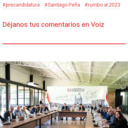
#
precandidatura
#
Santiago Peña
#
rumbo al 2023
Déjanos tus comentarios en Voiz