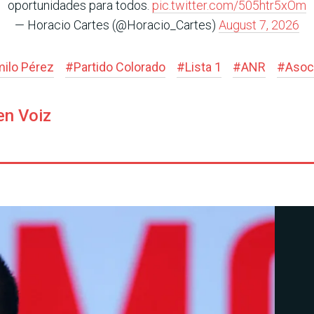
oportunidades para todos.
pic.twitter.com/505htr5xOm
— Horacio Cartes (@Horacio_Cartes)
August 7, 2026
ilo Pérez
#
Partido Colorado
#
Lista 1
#
ANR
#
Asoc
en Voiz