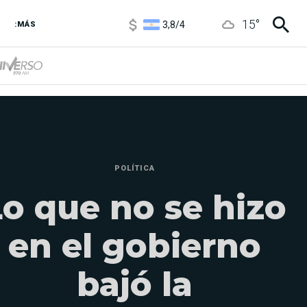
3,8
/
4
15
°
6850
/
7200
:MÁS
5900
/
5960
POLÍTICA
Lo que no se hizo
en el gobierno
bajó la