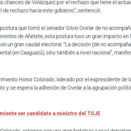
as chances de Velázquez por el rechazo que tiene el actua
l de rechazo hacia este gobierno”, sentenció.
la postura que tomó el senador Silvio Ovelar de no acompañ
ferentes de Añetete, esta postura tuvo un gran impacto en 
on un gran caudal electoral. “La decisión (de no acompaña
ntal (en Caaguazú), sino también a nivel nacional”, manife
imiento Honor Colorado, liderado por el expresidente de l
 y se espera la adhesión de Ovelar a la agrupación políti
miente ser candidato a ministro del TSJE
Colorado, estamos con una gran fortaleza a nivel departa