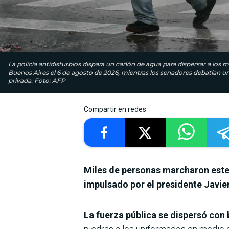
La policía antidisturbios dispara un cañón de agua para dispersar a los
Buenos Aires el 6 de agosto de 2026, mientras los senadores debatían un 
privada. Foto: AFP
Compartir en redes
Miles de personas marcharon este 
impulsado por el presidente Javier
La fuerza pública se dispersó co