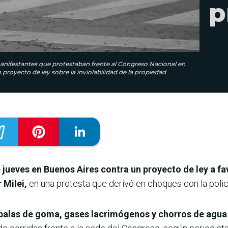
p
 manifestantes que protestaban frente al Congreso Nacional en
proyecto de ley sobre la inviolabilidad de la propiedad
jueves en Buenos Aires contra un proyecto de ley a fa
 Milei,
en una protesta que derivó en choques con la polic
n balas de goma, gases lacrimógenos y chorros de agu