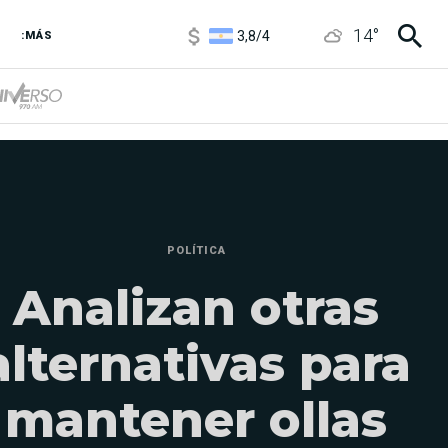
3,8
/
4
14
°
6850
/
7200
:MÁS
5900
/
5960
POLÍTICA
Analizan otras
alternativas para
mantener ollas