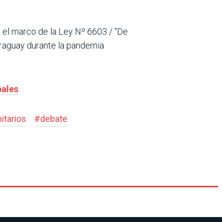
 el marco de la Ley Nº 6603 / “De
Paraguay durante la pandemia
pales
tarios
#
debate