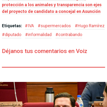
protección a los animales y transparencia son ejes
del proyecto de candidato a concejal en Asunción
Etiquetas:
#
IVA
#
supermercados
#
Hugo Ramírez
#
diputado
#
informalidad
#
contrabando
Déjanos tus comentarios en Voiz