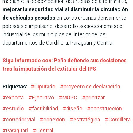
mediante la descongestión de arterias de alto tránsito,
mejorar la seguridad vial al disminuir la circulación
de vehículos pesados
en zonas urbanas densamente
pobladas e impulsar el desarrollo socioeconómico e
industrial de los municipios del interior de los
departamentos de Cordillera, Paraguarí y Central.
Siga informado con: Peña defiende sus decisiones
tras la imputación del extitular del IPS
Etiquetas:
#
Diputado
#
proyecto de declaración
#
exhorta
#
Ejecutivo
#
MOPC
#
priorizar
#
estudio
#
factibilidad
#
diseño
#
construcción
#
corredor vial
#
conexión
#
estratégica
#
Cordillera
#
Paraguarí
#
Central