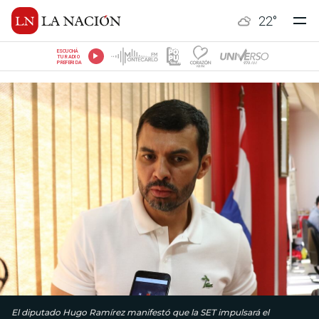
22
°
ESCUCHÁ
TU RADIO
PREFERIDA
El diputado Hugo Ramírez manifestó que la SET impulsará el