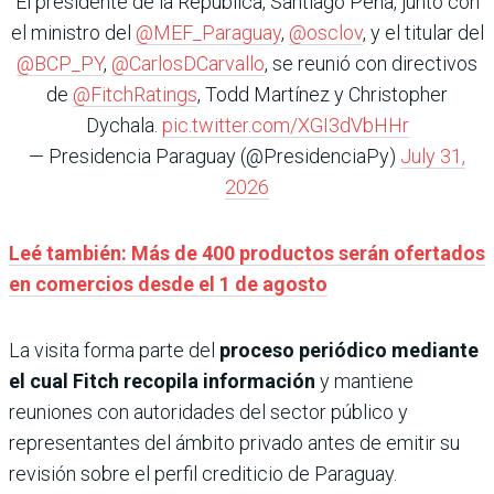
El presidente de la República, Santiago Peña, junto con
el ministro del
@MEF_Paraguay
,
@osclov
, y el titular del
@BCP_PY
,
@CarlosDCarvallo
, se reunió con directivos
de
@FitchRatings
, Todd Martínez y Christopher
Dychala.
pic.twitter.com/XGI3dVbHHr
— Presidencia Paraguay (@PresidenciaPy)
July 31,
2026
Leé también: Más de 400 productos serán ofertados
en comercios desde el 1 de agosto
La visita forma parte del
proceso periódico mediante
el cual Fitch recopila información
y mantiene
reuniones con autoridades del sector público y
representantes del ámbito privado antes de emitir su
revisión sobre el perfil crediticio de Paraguay.