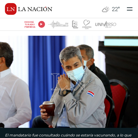
22
°
ESCUCHÁ
TU RADIO
PREFERIDA
El mandatario fue consultado cuándo se estaría vacunando, a lo que