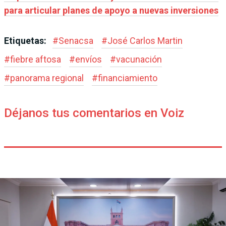
para articular planes de apoyo a nuevas inversiones
Etiquetas:
#
Senacsa
#
José Carlos Martin
#
fiebre aftosa
#
envíos
#
vacunación
#
panorama regional
#
financiamiento
Déjanos tus comentarios en Voiz