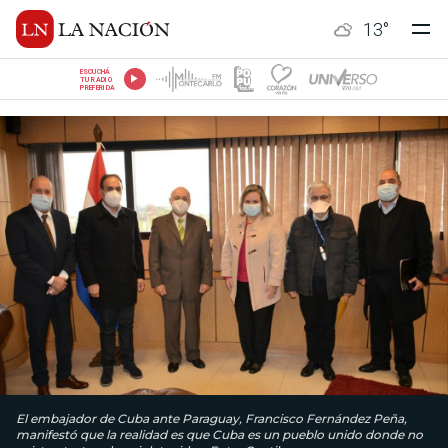
13
°
ESCUCHÁ
TU RADIO
PREFERIDA
El embajador de Cuba ante Paraguay, Francisco Fernández Peña,
manifestó que la realidad es que Cuba es un pueblo unido donde no