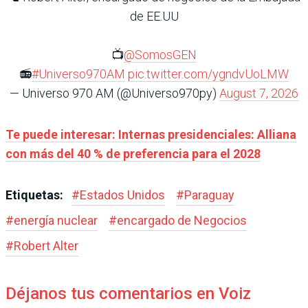
de EE.UU
📺
@SomosGEN
📻
#Universo970AM
pic.twitter.com/ygndvUoLMW
— Universo 970 AM (@Universo970py)
August 7, 2026
Te puede interesar: Internas presidenciales: Alliana
con más del 40 % de preferencia para el 2028
Etiquetas:
#
Estados Unidos
#
Paraguay
#
energía nuclear
#
encargado de Negocios
#
Robert Alter
Déjanos tus comentarios en Voiz