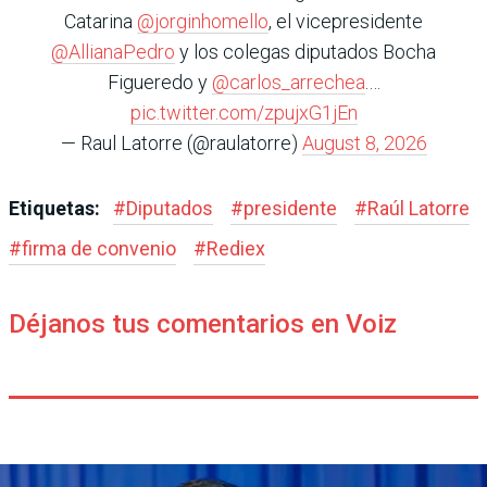
Catarina
@jorginhomello
, el vicepresidente
@AllianaPedro
y los colegas diputados Bocha
Figueredo y
@carlos_arrechea
.…
pic.twitter.com/zpujxG1jEn
— Raul Latorre (@raulatorre)
August 8, 2026
Etiquetas:
#
Diputados
#
presidente
#
Raúl Latorre
#
firma de convenio
#
Rediex
Déjanos tus comentarios en Voiz