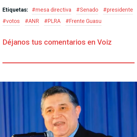
Etiquetas:
#
mesa directiva
#
Senado
#
presidente
#
votos
#
ANR
#
PLRA
#
Frente Guasu
Déjanos tus comentarios en Voiz