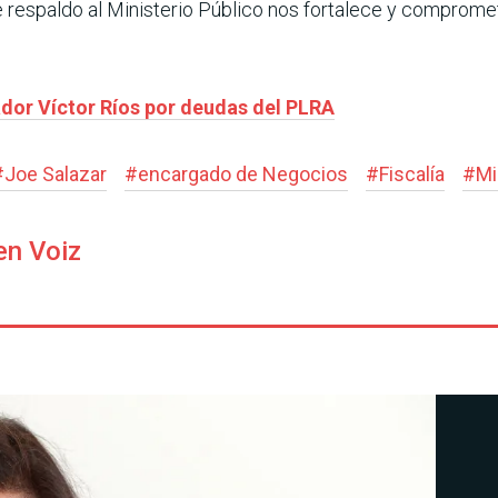
Este respaldo al Ministerio Público nos fortalece y comprom
dor Víctor Ríos por deudas del PLRA
#
Joe Salazar
#
encargado de Negocios
#
Fiscalía
#
Mi
en Voiz