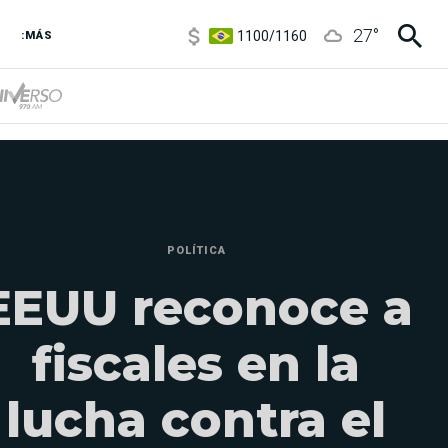
1100
/
1160
27
°
:MÁS
3,8
/
4
6850
/
7200
5900
/
5960
POLÍTICA
EEUU reconoce a
fiscales en la
lucha contra el