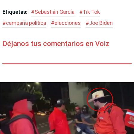
Etiquetas:
#
Sebastián García
#
Tik Tok
#
campaña política
#
elecciones
#
Joe Biden
Déjanos tus comentarios en Voiz