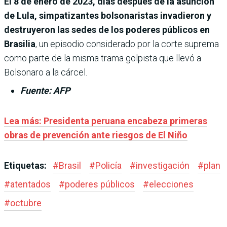
El 8 de enero de 2023, días después de la asunción
de Lula, simpatizantes bolsonaristas invadieron y
destruyeron las sedes de los poderes públicos en
Brasilia
, un episodio considerado por la corte suprema
como parte de la misma trama golpista que llevó a
Bolsonaro a la cárcel.
Fuente: AFP
Lea más:
Presidenta peruana encabeza primeras
obras de prevención ante riesgos de El Niño
Etiquetas:
#
Brasil
#
Policía
#
investigación
#
plan
#
atentados
#
poderes públicos
#
elecciones
#
octubre