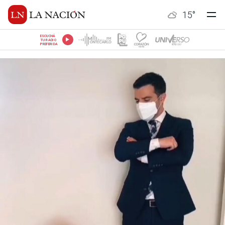
15
°
ESCUCHÁ
TU RADIO
PREFERIDA