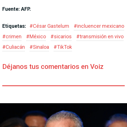
Fuente: AFP.
Etiquetas:
#
César Gastelum
#
incluencer mexicano
#
crimen
#
México
#
sicarios
#
transmisión en vivo
#
Culiacán
#
Sinaloa
#
TikTok
Déjanos tus comentarios en Voiz