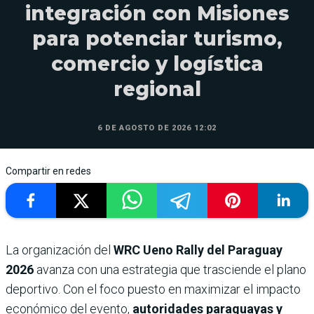
integración con Misiones
para potenciar turismo,
comercio y logística
regional
6 DE AGOSTO DE 2026 12:02
Compartir en redes
La organización del
WRC Ueno Rally del Paraguay
2026
avanza con una estrategia que trasciende el plano
deportivo. Con el foco puesto en maximizar el impacto
económico del evento,
autoridades paraguayas y