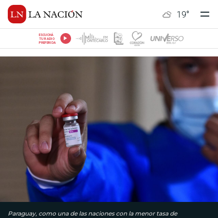
19
°
ESCUCHÁ
TU RADIO
PREFERIDA
Paraguay, como una de las naciones con la menor tasa de