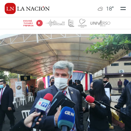
18
°
ESCUCHÁ
TU RADIO
PREFERIDA