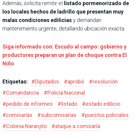
Además, solicita remitir el
listado pormenorizado de
los locales hechos de ladrillo que presentan muy
malas condiciones edilicias
y demandan
mantenimiento urgente, detallando ubicación exacta.
Siga informado con: Escudo al campo: gobierno y
productores preparan un plan de choque contra El
Niño
Etiquetas:
#
Diputados
#
aprobó
#
resolución
#
Comandancia
#
Policía Nacional
#
pedido de informes
#
listado
#
estado edilicio
#
comisarías
#
subcomisarías
#
puestos policiales
#
Colonia Naranjito
#
ataque a comisaría