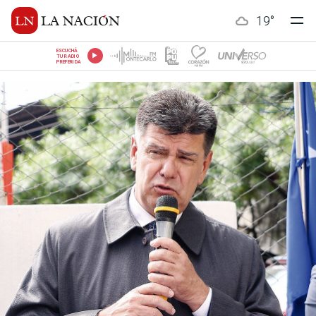
19
°
ESCUCHÁ
TU RADIO
PREFERIDA