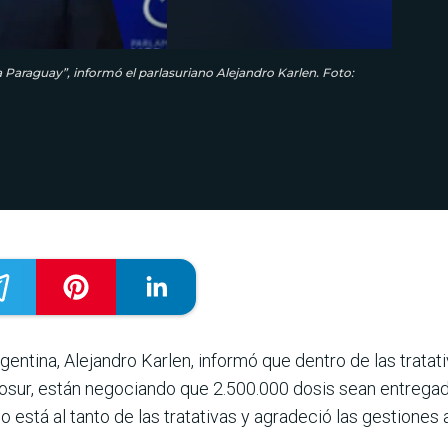
a Paraguay”, informó el parlasuriano Alejandro Karlen. Foto:
entina, Alejandro Karlen, informó que dentro de las tratati
sur, están negociando que 2.500.000 dosis sean entregada
está al tanto de las tratativas y agradeció las gestiones 