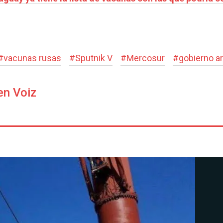
#
vacunas rusas
#
Sputnik V
#
Mercosur
#
gobierno a
en Voiz