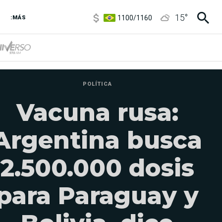
1100
/
1160
15
°
3,8
/
4
:MÁS
6850
/
7200
5900
/
5960
POLÍTICA
Vacuna rusa:
Argentina busca
2.500.000 dosis
para Paraguay y