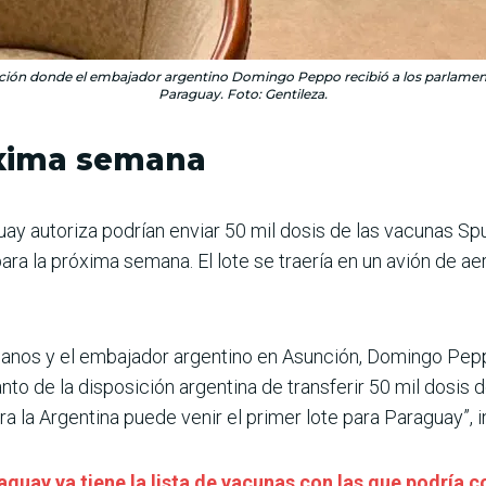
ión donde el embajador argentino Domingo Peppo recibió a los parlament
Paraguay. Foto: Gentileza.
róxima semana
uay autoriza podrían enviar 50 mil dosis de las vacunas Spu
a la próxima semana. El lote se traería en un avión de aero
rianos y el embajador argentino en Asunción, Domingo Peppo
nto de la disposición argentina de transferir 50 mil dosis d
a la Argentina puede venir el primer lote para Paraguay”, 
guay ya tiene la lista de vacunas con las que podría c