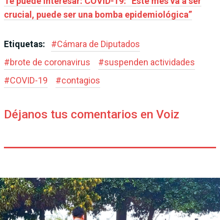
Te puede interesar: COVID-19: “Este mes va a ser
crucial, puede ser una bomba epidemiológica”
Etiquetas:
#
Cámara de Diputados
#
brote de coronavirus
#
suspenden actividades
#
COVID-19
#
contagios
Déjanos tus comentarios en Voiz