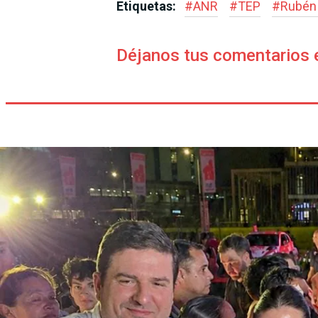
Etiquetas:
#
ANR
#
TEP
#
Rubén
Déjanos tus comentarios 