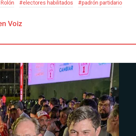
 Rolón
#
electores habilitados
#
padrón partidario
en Voiz