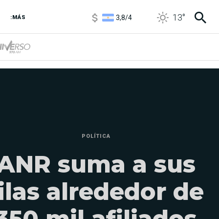
3,8
/
4
13
°
6850
/
7200
:MÁS
5900
/
5960
POLÍTICA
ANR suma a sus
ilas alrededor de
350 mil afiliados