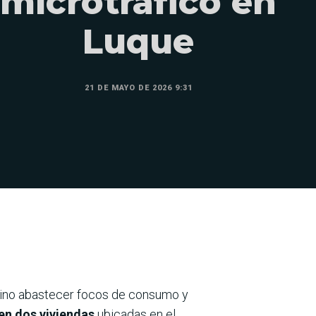
microtráfico en
Luque
21 DE MAYO DE 2026 9:31
ino abastecer focos de consumo y
en dos viviendas
ubicadas en el