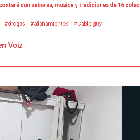
contará con sabores, música y tradiciones de 16 colec
#
drogas
#
allanamientos
#
Cable guy
en Voiz