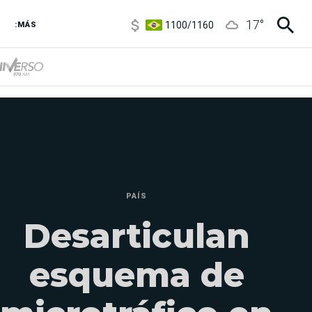
1100
/
1160
17
°
:MÁS
3,8
/
4
6850
/
7200
5900
/
5960
PAÍS
Desarticulan
esquema de