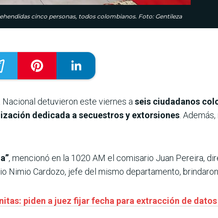
rehendidas cinco personas, todos colombianos. Foto: Gentileza
a Nacional detuvieron este viernes a
seis ciudadanos co
ización dedicada a secuestros y extorsiones
. Además, 
da”
, mencionó en la 1020 AM el comisario Juan Pereira, di
rio Nimio Cardozo, jefe del mismo departamento, brindaron 
itas: piden a juez fijar fecha para extracción de dato