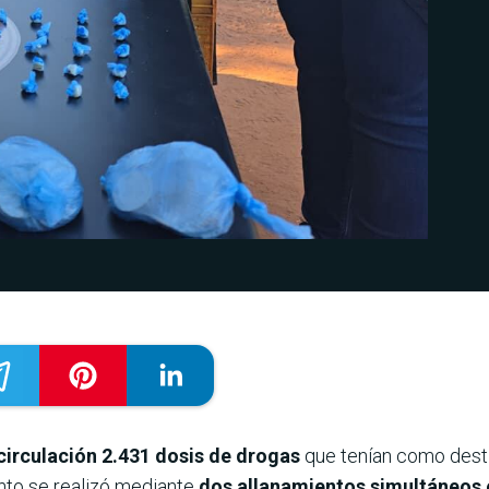
circulación 2.431 dosis de drogas
que tenían como dest
ento se realizó mediante
dos allanamientos simultáneos 