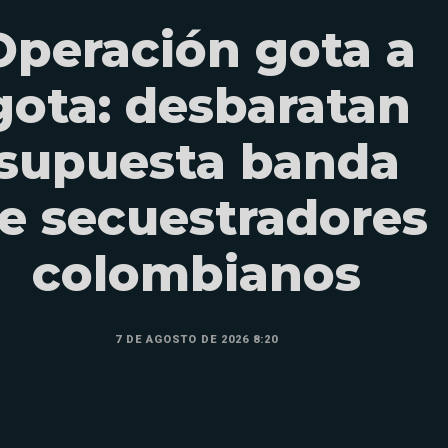
Operación gota a
gota: desbaratan
supuesta banda
e secuestradores
colombianos
7 DE AGOSTO DE 2026 8:20