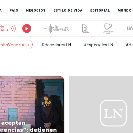
A
PAÍS
NEGOCIOS
ESTILO DE VIDA
EDITORIAL
MUNDO
HÁ
ERIDA
toEnVenezuela
#Hacedores LN
#Especiales LN
#Ha
 aceptan
erencias”: detienen