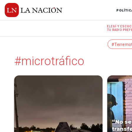
POLÍTIC
ELEGÍ Y
ESCUC
TU RADIO
PREF
#Terremo
#microtráfico
“No se
transf