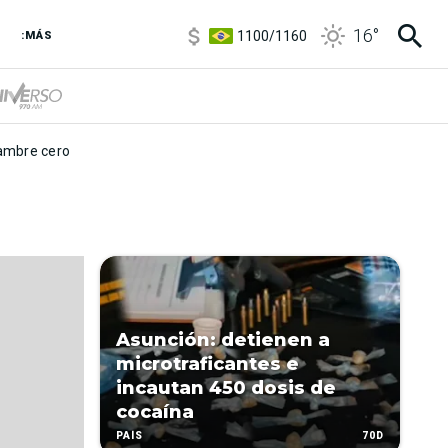
5900
/
5960
16
°
1100
/
1160
:MÁS
3,8
/
4
6850
/
7200
5900
/
5960
mbre cero
Asunción: detienen a
microtraficantes e
incautan 450 dosis de
cocaína
70D
PAÍS