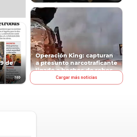
Operación King: capturan
29 de
a presunto narcotraficante
ligado a hechos de robos
Cargar más noticias
70D
74D
PAÍS