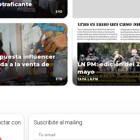
otraficante
49D
puesta influencer
da a la venta de
LN PM: edición del 
s
mayo
57D
TAPA LNPM
actar con
Suscribite al mailing.