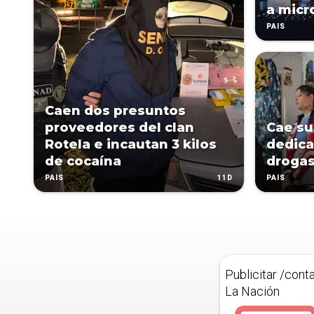
a micr
PAÍS
Caen dos presuntos
proveedores del clan
Cae su
Rotela e incautan 3 kilos
dedica
de cocaína
droga
11D
PAÍS
PAÍS
Publicitar /cont
La Nación