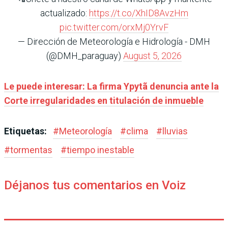
actualizado:
https://t.co/XhID8AvzHm
pic.twitter.com/orxMj0YrvF
— Dirección de Meteorología e Hidrología - DMH
(@DMH_paraguay)
August 5, 2026
Le puede interesar:
La firma Ypytã denuncia ante la
Corte irregularidades en titulación de inmueble
Etiquetas:
#
Meteorología
#
clima
#
lluvias
#
tormentas
#
tiempo inestable
Déjanos tus comentarios en Voiz