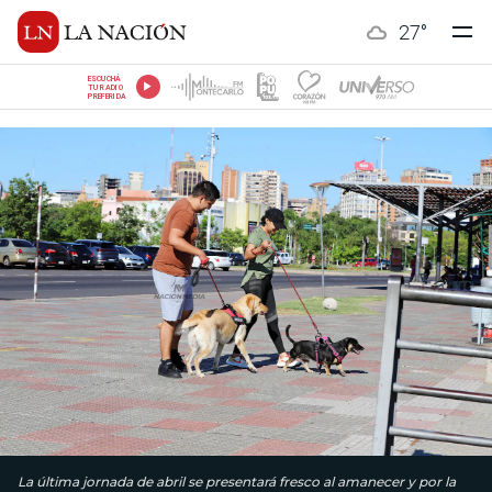
27
°
ESCUCHÁ
TU RADIO
PREFERIDA
La última jornada de abril se presentará fresco al amanecer y por la