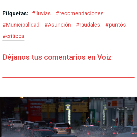
Etiquetas:
#
lluvias
#
recomendaciones
#
Municipalidad
#
Asunción
#
raudales
#
puntós
#
críticos
Déjanos tus comentarios en Voiz