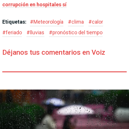
corrupción en hospitales sí
Etiquetas:
#
Meteorología
#
clima
#
calor
#
feriado
#
lluvias
#
pronóstico del tiempo
Déjanos tus comentarios en Voiz