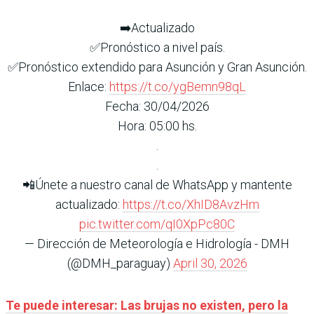
➡️Actualizado
✅Pronóstico a nivel país.
✅Pronóstico extendido para Asunción y Gran Asunción.
Enlace:
https://t.co/ygBemn98qL
Fecha: 30/04/2026
Hora: 05:00 hs.
.
.
📲Únete a nuestro canal de WhatsApp y mantente
actualizado:
https://t.co/XhID8AvzHm
pic.twitter.com/qI0XpPc80C
— Dirección de Meteorología e Hidrología - DMH
(@DMH_paraguay)
April 30, 2026
Te puede interesar: Las brujas no existen, pero la