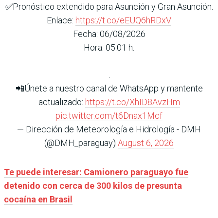
✅Pronóstico extendido para Asunción y Gran Asunción.
Enlace:
https://t.co/eEUQ6hRDxV
Fecha: 06/08/2026
Hora: 05:01 h.
.
.
📲Únete a nuestro canal de WhatsApp y mantente
actualizado:
https://t.co/XhID8AvzHm
pic.twitter.com/t6Dnax1Mcf
— Dirección de Meteorología e Hidrología - DMH
(@DMH_paraguay)
August 6, 2026
Te puede interesar:
Camionero paraguayo fue
detenido con cerca de 300 kilos de presunta
cocaína en Brasil