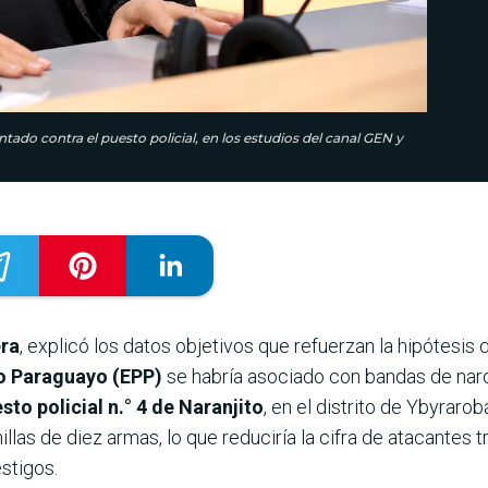
entado contra el puesto policial, en los estudios del canal GEN y
era
, explicó los datos objetivos que refuerzan la hipótesis 
lo Paraguayo (EPP)
se habría asociado con bandas de nar
sto policial n.° 4 de Naranjito
, en el distrito de Ybyrarob
ainillas de diez armas, lo que reduciría la cifra de atacantes
stigos.