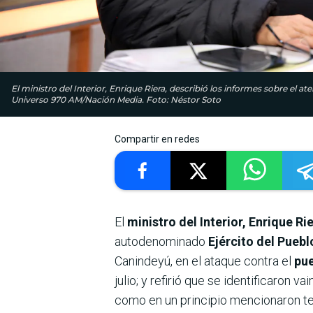
El ministro del Interior, Enrique Riera, describió los informes sobre el at
Universo 970 AM/Nación Media. Foto: Néstor Soto
Compartir en redes
El
ministro del Interior, Enrique Ri
autodenominado
Ejército del Pueb
Canindeyú, en el ataque contra el
pue
julio; y refirió que se identificaron v
como en un principio mencionaron te