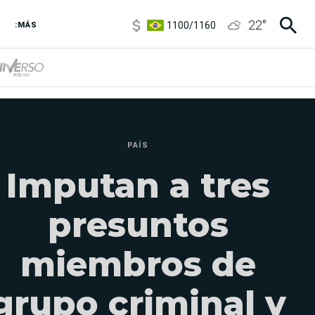
1100
/
1160
22
°
3,8
/
4
:MÁS
6850
/
7200
5900
/
5960
PAÍS
Imputan a tres
presuntos
miembros de
grupo criminal y