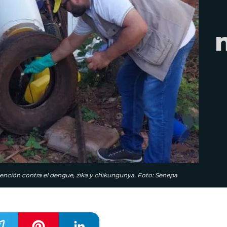
evención contra el dengue, zika y chikungunya. Foto: Senepa