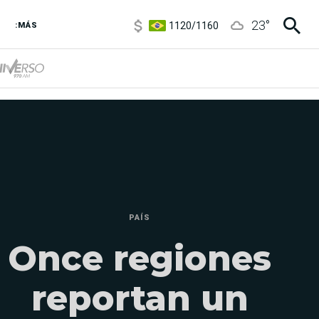
1120
/
1160
23
°
3,6
/
3,9
:MÁS
6850
/
7200
5900
/
5960
PAÍS
Once regiones
reportan un