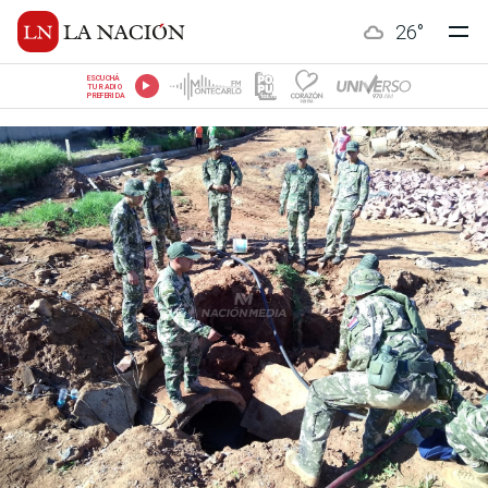
26
°
ESCUCHÁ
TU RADIO
PREFERIDA