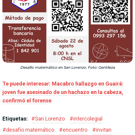
Desafío matemático en San Lorenzo. Foto: Gentileza
Te puede interesar: Macabro hallazgo en Guairá:
joven fue asesinado de un hachazo en la cabeza,
confirmó el forense
Etiquetas:
#
San Lorenzo
#
intercolegial
#
desafío matemático
#
encuentro
#
invitan