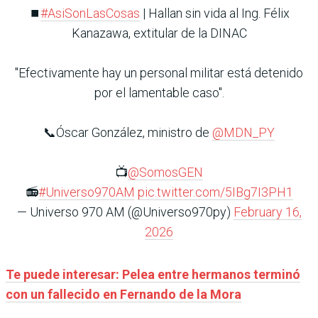
⏹️
#AsiSonLasCosas
| Hallan sin vida al Ing. Félix
Kanazawa, extitular de la DINAC
"Efectivamente hay un personal militar está detenido
por el lamentable caso".
📞Óscar González, ministro de
@MDN_PY
📺
@SomosGEN
📻
#Universo970AM
pic.twitter.com/5IBg7I3PH1
— Universo 970 AM (@Universo970py)
February 16,
2026
Te puede interesar: Pelea entre hermanos terminó
con un fallecido en Fernando de la Mora