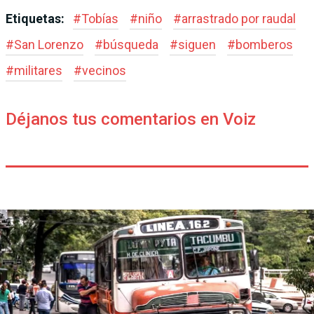
Etiquetas:
#
Tobías
#
niño
#
arrastrado por raudal
#
San Lorenzo
#
búsqueda
#
siguen
#
bomberos
#
militares
#
vecinos
Déjanos tus comentarios en Voiz