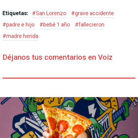
Etiquetas:
#
San Lorenzo
#
grave accidente
#
padre e hijo
#
bebé 1 año
#
fallecieron
#
madre herida
Déjanos tus comentarios en Voiz