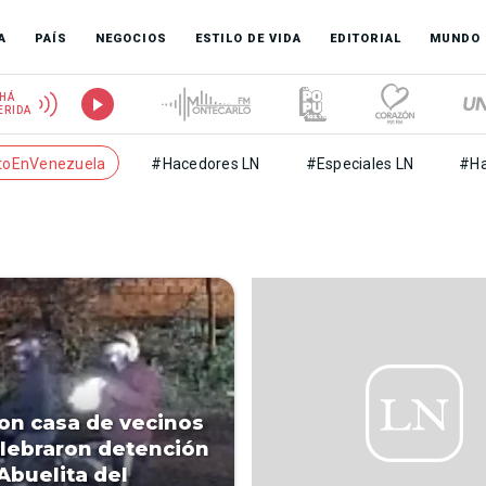
A
PAÍS
NEGOCIOS
ESTILO DE VIDA
EDITORIAL
MUNDO
HÁ
ERIDA
toEnVenezuela
#Hacedores LN
#Especiales LN
#Ha
on casa de vecinos
lebraron detención
“Abuelita del