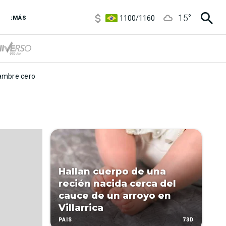
5900
/
5960
15
°
1100
/
1160
:MÁS
3,8
/
4
6850
/
7200
5900
/
5960
mbre cero
Hallan cuerpo de una
recién nacida cerca del
cauce de un arroyo en
Villarrica
73D
PAÍS