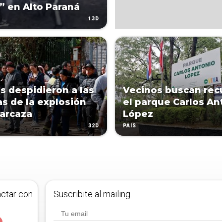
” en Alto Paraná
13D
s despidieron a las
Vecinos buscan rec
as de la explosión
el parque Carlos An
barcaza
López
32D
PAÍS
actar con
Suscribite al mailing.