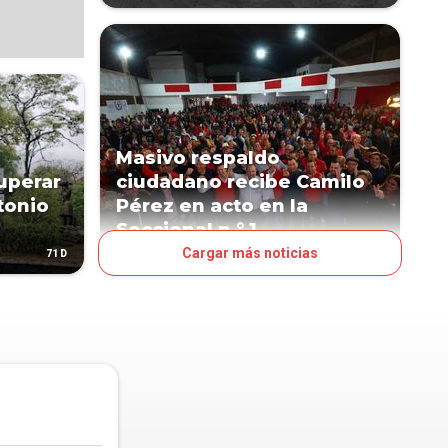
Masivo respaldo
uperar
ciudadano recibe Camilo
tonio
Pérez en acto en la
Seccional n.° 1
Cargar más noticias
71D
83D
POLÍTICA