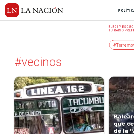
POLÍTIC
ELEGÍ Y
ESCUC
TU RADIO
PREF
#Terremo
#vecinos
Balear
que ce
de la 