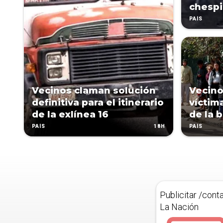
chespi
PAÍS
Vecinos claman solución
Vecino
definitiva para el itinerario
víctim
de la exlínea 16
de la 
18H
PAÍS
PAÍS
Publicitar /cont
La Nación