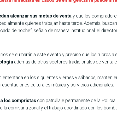
puesta inmediata en casos de emergenciaTe puede inte
edan alcanzar sus metas de venta
y que los compradores 
pecialmente quienes trabajan hasta tarde. Además, buscam
rcado de noche”, señaló de manera institucional, el direc
os se sumarán a este evento y precisó que los rubros a 
ología
además de otros sectores tradicionales de venta e
plementada en los siguientes viernes y sábados, mantenie
resentaciones culturales música y servicios adicionales.
 a los compristas
con patrullaje permanente de la Policía 
 la comisaría zonal y el trabajo coordinado con los bombe