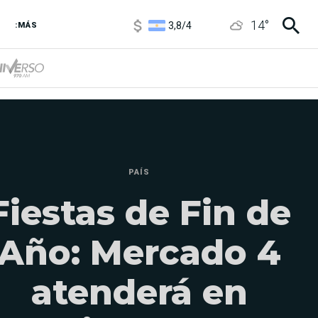
3,8
/
4
14
°
6850
/
7200
:MÁS
5900
/
5960
PAÍS
Fiestas de Fin de
Año: Mercado 4
atenderá en