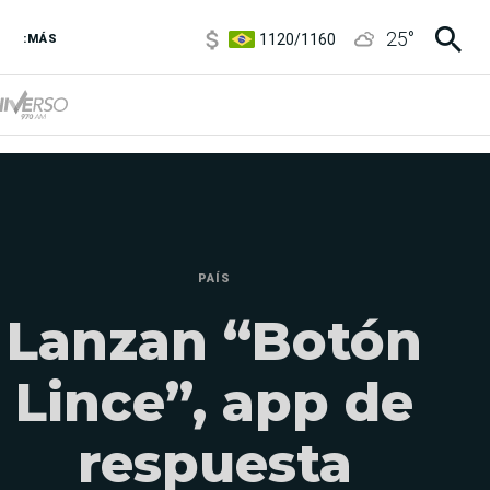
1120
/
1160
25
°
:MÁS
3,6
/
3,9
6850
/
7200
5920
/
5970
PAÍS
Lanzan “Botón
Lince”, app de
respuesta