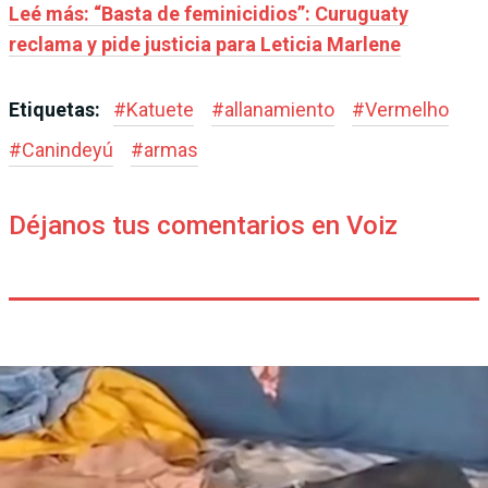
Leé más: “Basta de feminicidios”: Curuguaty
reclama y pide justicia para Leticia Marlene
Etiquetas:
#
Katuete
#
allanamiento
#
Vermelho
#
Canindeyú
#
armas
Déjanos tus comentarios en Voiz