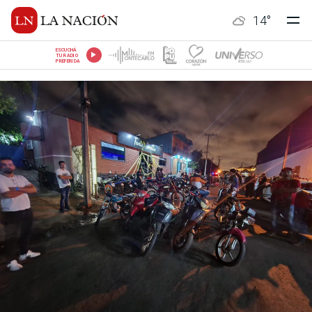
14
°
ESCUCHÁ
TU RADIO
PREFERIDA