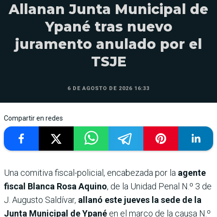
Allanan Junta Municipal de
Ypané tras nuevo
juramento anulado por el
TSJE
6 DE AGOSTO DE 2026 16:33
Compartir en redes
Una comitiva fiscal-policial, encabezada por la
agente
fiscal Blanca Rosa Aquino
, de la Unidad Penal N.º 3 de
J. Augusto Saldívar,
allanó este jueves la sede de la
Junta Municipal de Ypané
en el marco de la causa N.º