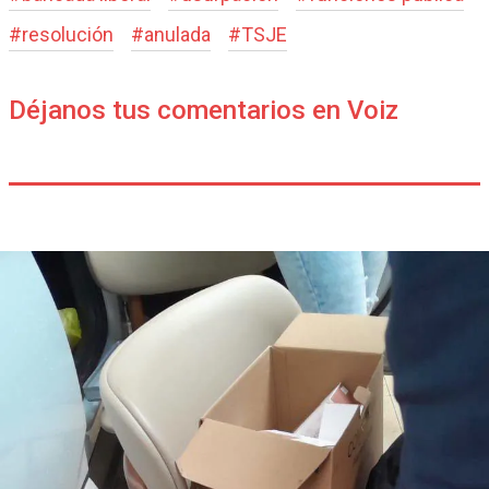
#
resolución
#
anulada
#
TSJE
Déjanos tus comentarios en Voiz