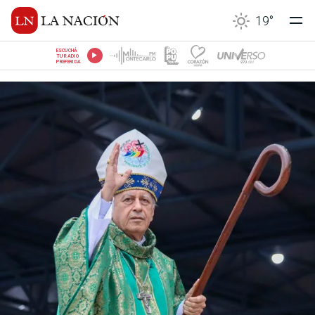
19
°
ESCUCHÁ
TU RADIO
PREFERIDA