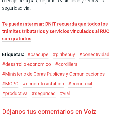
drenaje de aguas, mejorar la visibilidad y reforzar la
seguridad vial.
Te puede interesar: DNIT recuerda que todos los
trámites tributarios y servicios vinculados al RUC
son gratuitos
Etiquetas:
#
caacupe
#
piribebuy
#
conectividad
#
desarrollo economico
#
cordillera
#
Ministerio de Obras Públicas y Comunicaciones
#
MOPC
#
concreto asfaltico
#
comercial
#
productiva
#
seguridad
#
vial
Déjanos tus comentarios en Voiz