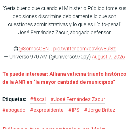
"Sería bueno que cuando el Ministerio Público tome sus
decisiones discrimine debidamente lo que son
cuestiones administrativas y lo que es ilícito-penal"
José Fernández Zacur, abogado defensor
📺
@SomosGEN
…
pic.twitter.com/caVkw8ul8z
— Universo 970 AM (@Universo970py)
August 7, 2026
Te puede interesar: Alliana vaticina triunfo histórico
de la ANR en “la mayor cantidad de municipios”
Etiquetas:
#
fiscal
#
José Fernández Zacur
#
abogado
#
expresidente
#
IPS
#
Jorge Brítez