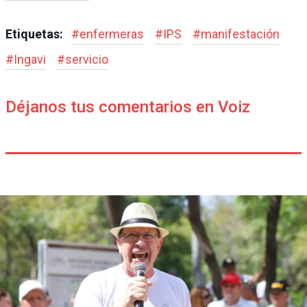
Etiquetas:
#
enfermeras
#
IPS
#
manifestación
#
Ingavi
#
servicio
Déjanos tus comentarios en Voiz