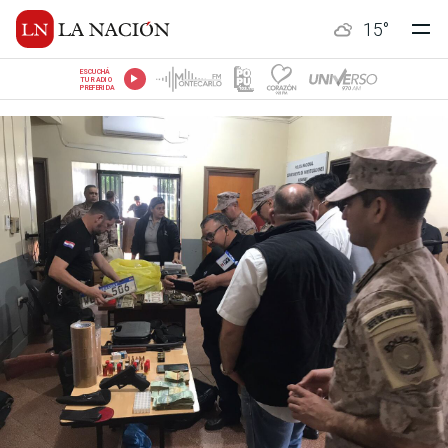
15
°
ESCUCHÁ
TU RADIO
PREFERIDA