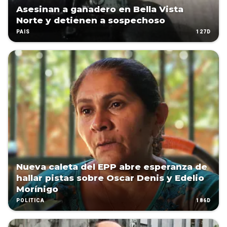
Asesinan a ganadero en Bella Vista
Norte y detienen a sospechoso
127D
PAÍS
Nueva caleta del EPP abre esperanza de
hallar pistas sobre Oscar Denis y Edelio
Morínigo
186D
POLÍTICA