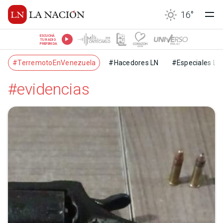
16
°
ESCUCHÁ
TU RADIO
PREFERIDA
#TerremotoEnVenezuela
#Hacedores LN
#Especiales LN
#evidencias