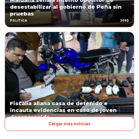
Maidana señala intento opositor de
desestabilizar al gobierno de Peña sin
pruebas
309D
POLÍTICA
Fiscalía allana casa de detenido e
incauta evidencias en caso de joven
desaparecido
Cargar más noticias
380D
PAÍS