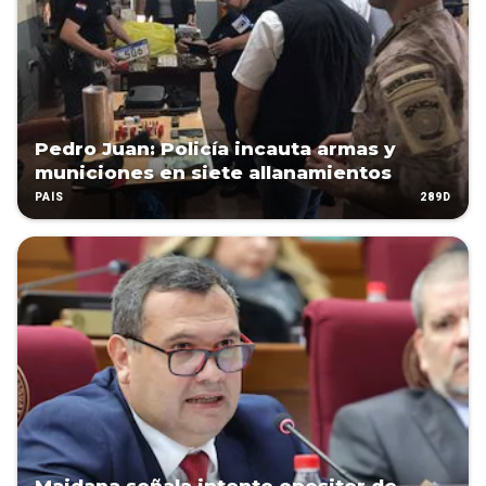
Pedro Juan: Policía incauta armas y
municiones en siete allanamientos
289D
PAÍS