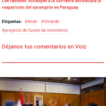
Leé también: Atribuyen a la corriente antivacuna la
reaparición del sarampión en Paraguay
Etiquetas:
#
Ande
#
Sitrande
#
proyecto de fusión de ministerios
Déjanos tus comentarios en Voiz