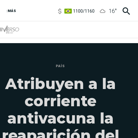
1100
/
1160
16
°
3,8
/
4
:MÁS
6850
/
7200
5900
/
5960
PAÍS
Atribuyen a la
corriente
antivacuna la
reaparición del