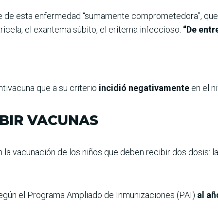
te de esta enfermedad “sumamente comprometedora”, que 
icela, el exantema súbito, el eritema infeccioso.
“De entr
.
ntivacuna que a su criterio
incidió negativamente
en el n
IBIR VACUNAS
n la vacunación de los niños que deben recibir dos dosis: la
según el Programa Ampliado de Inmunizaciones (PAI)
al añ