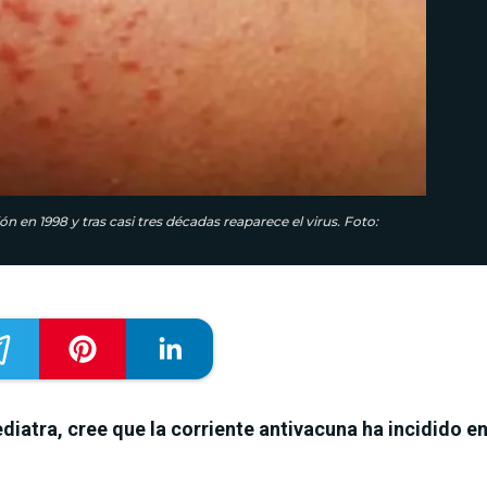
en 1998 y tras casi tres décadas reaparece el virus. Foto:
iatra, cree que la corriente antivacuna ha incidido en