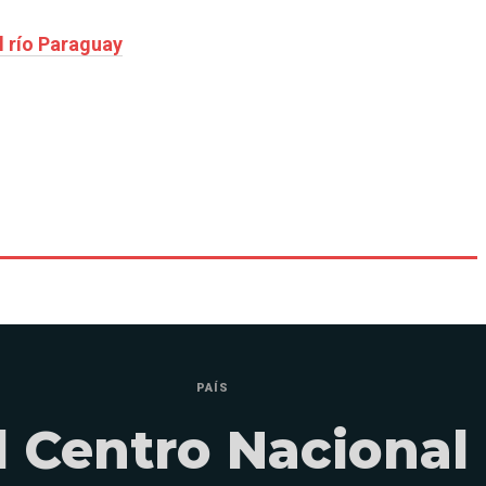
l río Paraguay
PAÍS
l Centro Nacional