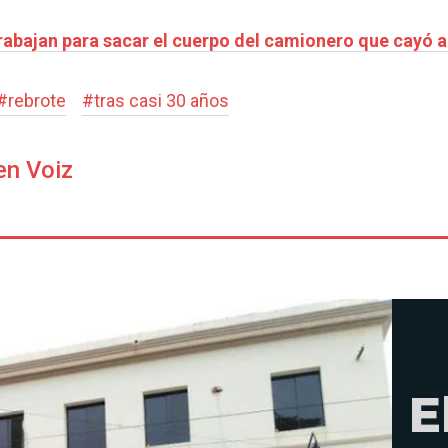
abajan para sacar el cuerpo del camionero que cayó a
#
rebrote
#
tras casi 30 años
en Voiz
E