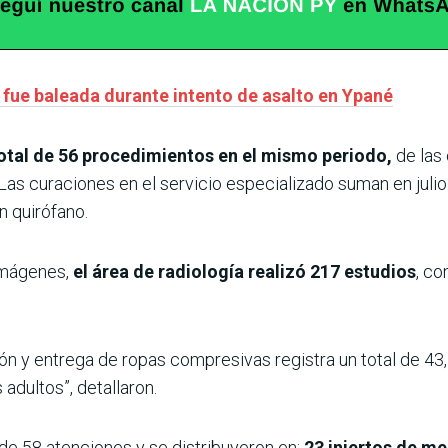
e fue baleada durante intento de asalto en Ypané
total de 56 procedimientos en el mismo periodo,
de las
 Las curaciones en el servicio especializado suman en juli
n quirófano.
imágenes,
el área de radiología realizó 217 estudios
, co
ión y entrega de ropas compresivas registra un total de 43,
adultos”, detallaron.
 de 58 atenciones y se distribuyeron en:
23 injertos de m