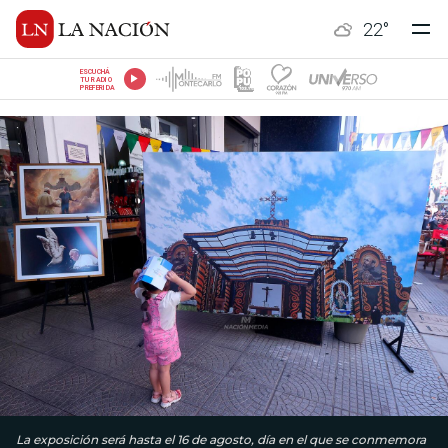
22
°
ESCUCHÁ
TU RADIO
PREFERIDA
La exposición será hasta el 16 de agosto, día en el que se conmemora