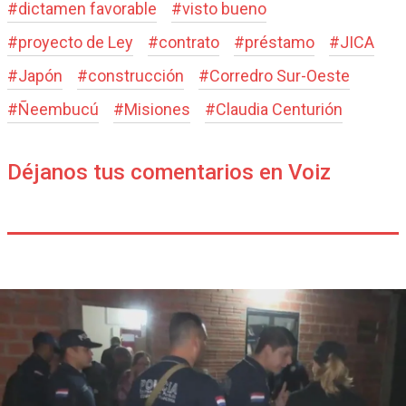
#
dictamen favorable
#
visto bueno
#
proyecto de Ley
#
contrato
#
préstamo
#
JICA
#
Japón
#
construcción
#
Corredro Sur-Oeste
#
Ñeembucú
#
Misiones
#
Claudia Centurión
Déjanos tus comentarios en Voiz