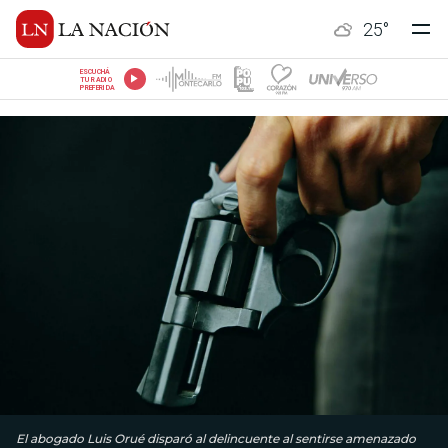
25
°
ESCUCHÁ
TU RADIO
PREFERIDA
El abogado Luis Orué disparó al delincuente al sentirse amenazado