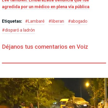
agredida por un médico en plena vía pública
Etiquetas:
#
Lambaré
#
liberan
#
abogado
#
disparó a ladrón
Déjanos tus comentarios en Voiz