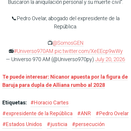
Buscaron la aniquilación personal y su muerte civil".
📞Pedro Ovelar, abogado del expresidente de la
República.
📺
@SomosGEN
📻
#Universo970AM
pic.twitter.com/XeEEcp9wWy
— Universo 970 AM (@Universo970py)
July 20, 2026
Te puede interesar: Nicanor apuesta por la figura de
Baruja para dupla de Alliana rumbo al 2028
Etiquetas:
#
Horacio Cartes
#
expresidente de la República
#
ANR
#
Pedro Ovelar
#
Estados Unidos
#
justicia
#
persecución