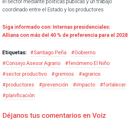
el sector mediante políticas públicas y un trabajo
coordinado entre el Estado y los productores.
Siga informado con: Internas presidenciales:
Alliana con más del 40 % de preferencia para el 2028
Etiquetas:
#
Santiago Peña
#
Gobierno
#
Consejo Asesor Agrario
#
fenómeno El Niño
#
sector productivo
#
gremios
#
agrarios
#
productores
#
prevención
#
impacto
#
fortalecer
#
planificación
Déjanos tus comentarios en Voiz