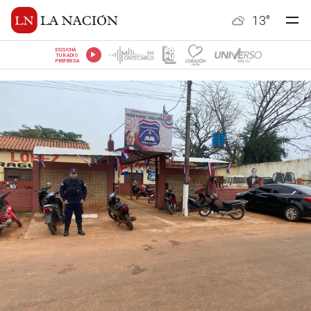
13
°
ESCUCHÁ
TU RADIO
PREFERIDA