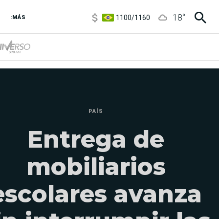
1100
/
1160
18
°
3,8
/
4
:MÁS
6850
/
7200
5900
/
5960
PAÍS
Entrega de
mobiliarios
escolares avanza