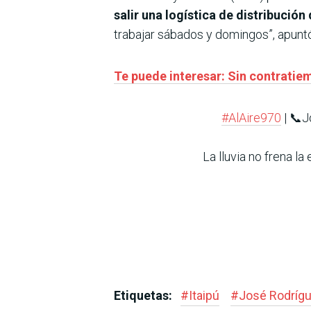
salir una logística de distribució
trabajar sábados y domingos”, apunt
Te puede interesar: Sin contratiem
#AlAire970
| 📞J
La lluvia no frena la
Etiquetas:
#
Itaipú
#
José Rodríg