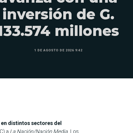
inversión de G.
133.574 millones
1 DE AGOSTO DE 2026 9:42
en distintos sectores del
C) a
La Nación/Nación Media.
Los