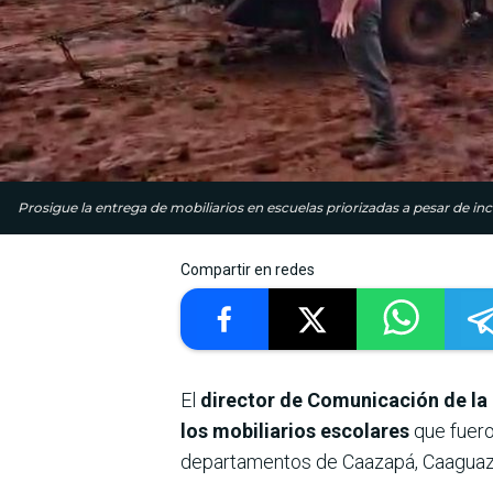
Prosigue la entrega de mobiliarios en escuelas priorizadas a pesar de i
Compartir en redes
El
director de Comunicación de la 
los mobiliarios escolares
que fueron
departamentos de Caazapá, Caa­guazú