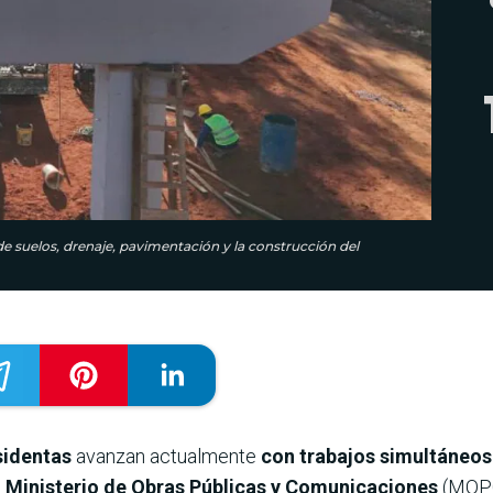
 suelos, drenaje, pavimentación y la construcción del
sidentas
avanzan actualmente
con trabajos simultáneos 
l
Ministerio de Obras Públicas y Comunicaciones
(MOP