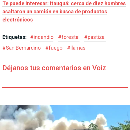
Te puede interesar: Itauguá: cerca de diez hombres
asaltaron un camión en busca de productos
electrónicos
Etiquetas:
#
incendio
#
forestal
#
pastizal
#
San Bernardino
#
fuego
#
llamas
Déjanos tus comentarios en Voiz