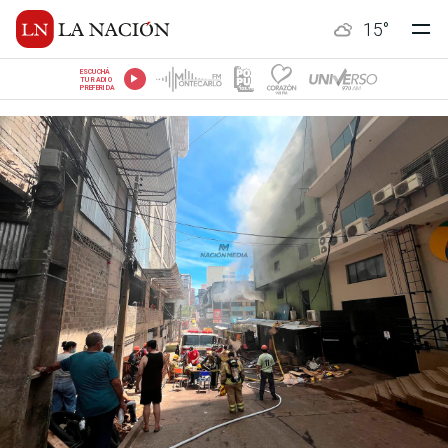
15
°
ESCUCHÁ
TU RADIO
PREFERIDA