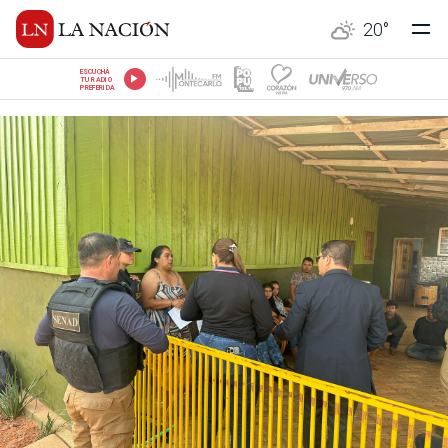
20
°
ESCUCHÁ
TU RADIO
PREFERIDA