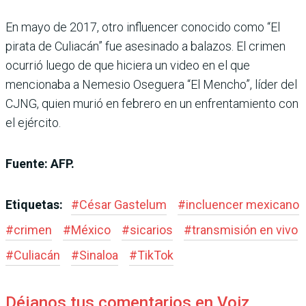
En mayo de 2017, otro influencer conocido como “El
pirata de Culiacán” fue asesinado a balazos. El crimen
ocurrió luego de que hiciera un video en el que
mencionaba a Nemesio Oseguera “El Mencho”, líder del
CJNG, quien murió en febrero en un enfrentamiento con
el ejército.
Fuente: AFP.
Etiquetas:
#
César Gastelum
#
incluencer mexicano
#
crimen
#
México
#
sicarios
#
transmisión en vivo
#
Culiacán
#
Sinaloa
#
TikTok
Déjanos tus comentarios en Voiz