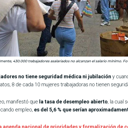
mente, 430.000 trabajadores asalariados no alcanzan el salario mínimo. F
jadores no tiene seguridad médica ni jubilación
y cuan
tos, 8 de cada 10 mujeres trabajadoras no tienen segurid
eo, manifestó que
la tasa de desempleo abierto
, la cual
scando empleo,
es del 5,6 % que serían aproximadamen
la agenda nacional de prioridades y formalización de c