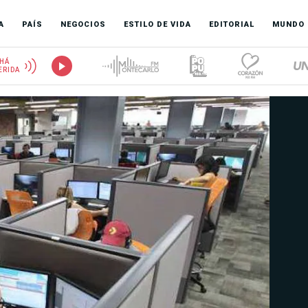
A
PAÍS
NEGOCIOS
ESTILO DE VIDA
EDITORIAL
MUNDO
HÁ
ERIDA