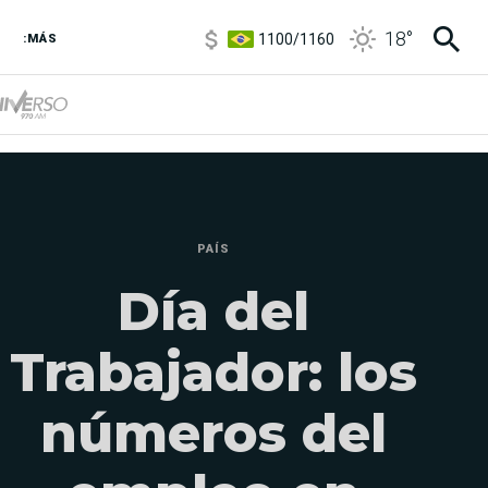
1100
/
1160
18
°
3,8
/
4
:MÁS
6850
/
7200
5900
/
5960
PAÍS
Día del
Trabajador: los
números del