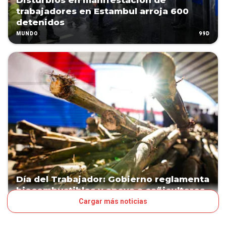
Disturbios en manifestación de
trabajadores en Estambul arroja 600
detenidos
99D
MUNDO
Día del Trabajador: Gobierno reglamenta
biocombustibles y apoya a cañicultores
Cargar más noticias
99D
POLÍTICA