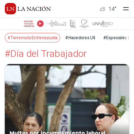
14
°
ESCUCHÁ
TU RADIO
PREFERIDA
#TerremotoEnVenezuela
#Hacedores LN
#Especiales LN
#Día del Trabajador
Multas por incumplimiento laboral