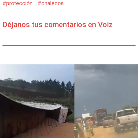
#
protección
#
chalecos
Déjanos tus comentarios en Voiz