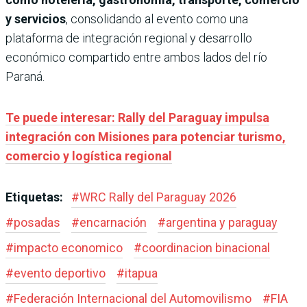
y servicios
, consolidando al evento como una
plataforma de integración regional y desarrollo
económico compartido entre ambos lados del río
Paraná.
Te puede interesar: Rally del Paraguay impulsa
integración con Misiones para potenciar turismo,
comercio y logística regional
Etiquetas:
#
WRC Rally del Paraguay 2026
#
posadas
#
encarnación
#
argentina y paraguay
#
impacto economico
#
coordinacion binacional
#
evento deportivo
#
itapua
#
Federación Internacional del Automovilismo
#
FIA