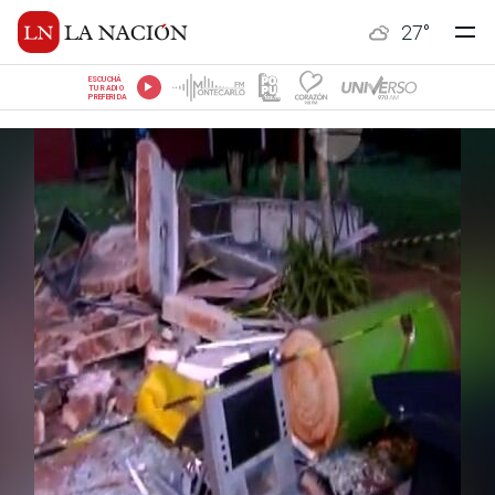
27
°
ESCUCHÁ
TU RADIO
PREFERIDA