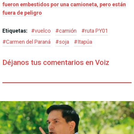
fueron embestidos por una camioneta, pero están
fuera de peligro
Etiquetas:
#
vuelco
#
camión
#
ruta PY01
#
Carmen del Paraná
#
soja
#
Itapúa
Déjanos tus comentarios en Voiz