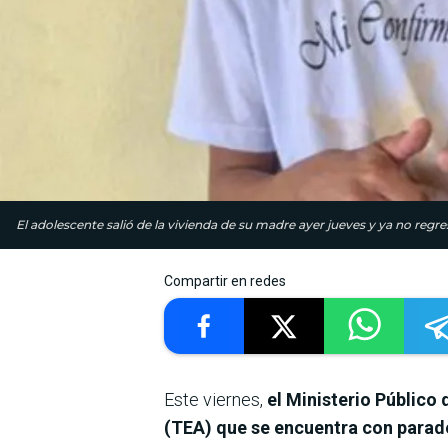
El adolescente salió de la vivienda de su madre ayer jueves y ya no regre
Compartir en redes
Este viernes,
el Ministerio Público 
(TEA) que se encuentra con para