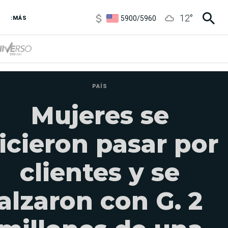
5900
/
5960
12
°
:MÁS
1100
/
1160
3,8
/
4
6850
/
7200
5900
/
5960
PAÍS
Mujeres se
icieron pasar por
clientes y se
alzaron con G. 2