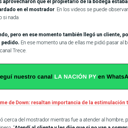
s aprovecharon que el propietario de la bodega estaba 
uardado en el mostrador
. En los videos se puede observa
o si nada.
ndo, pero en ese momento también llegó un cliente, po
u pedido.
En ese momento una de ellas me pidió pasar al bañ
 canal Trece.
ome de Down: resaltan importancia de la estimulación
dó cerca del mostrador mientras fue a atender al hombre
nero. “
Atendí al cliente y les dije que si no van a comp