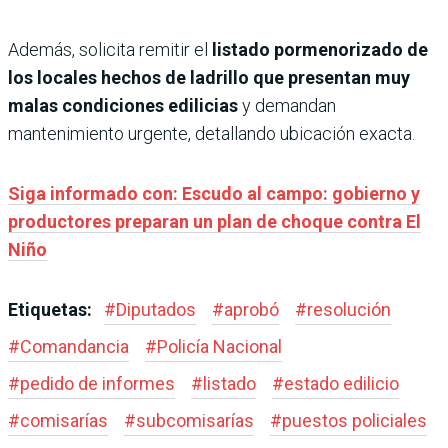
Además, solicita remitir el
listado pormenorizado de
los locales hechos de ladrillo que presentan muy
malas condiciones edilicias
y demandan
mantenimiento urgente, detallando ubicación exacta.
Siga informado con: Escudo al campo: gobierno y
productores preparan un plan de choque contra El
Niño
Etiquetas:
#
Diputados
#
aprobó
#
resolución
#
Comandancia
#
Policía Nacional
#
pedido de informes
#
listado
#
estado edilicio
#
comisarías
#
subcomisarías
#
puestos policiales