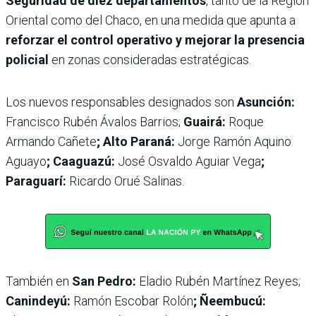
Seguridad de diez departamentos
, tanto de la Región
Oriental como del Chaco, en una medida que apunta a
reforzar el control operativo y mejorar la presencia
policial
en zonas consideradas estratégicas.
Los nuevos responsables designados son
Asunción:
Francisco Rubén Ávalos Barrios;
Guairá:
Roque
Armando Cañete
; Alto Paraná:
Jorge Ramón Aquino
Aguayo
; Caaguazú:
José Osvaldo Aguiar Vega
;
Paraguarí:
Ricardo Orué Salinas.
También en
San Pedro:
Eladio Rubén Martínez Reyes;
Canindeyú:
Ramón Escobar Rolón
; Ñeembucú: