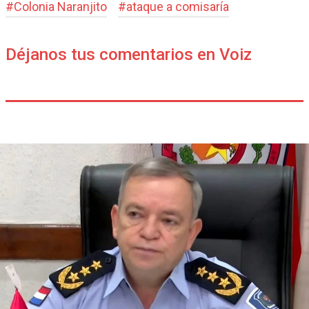
#
Colonia Naranjito
#
ataque a comisaría
Déjanos tus comentarios en Voiz