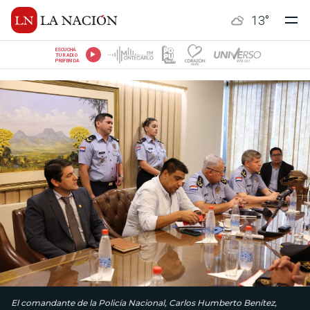
13
°
ESCUCHÁ
TU RADIO
PREFERIDA
El comandante de la Policía Nacional, Carlos Humberto Benítez,