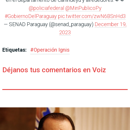
@policiafederal
@MinPublicoPy
#GobiernoDelParaguay
pic.twitter.com/zwN6BSnHd3
— SENAD Paraguay (@senad_paraguay)
December 19,
2023
Etiquetas:
#
Operación Ignis
Déjanos tus comentarios en Voiz