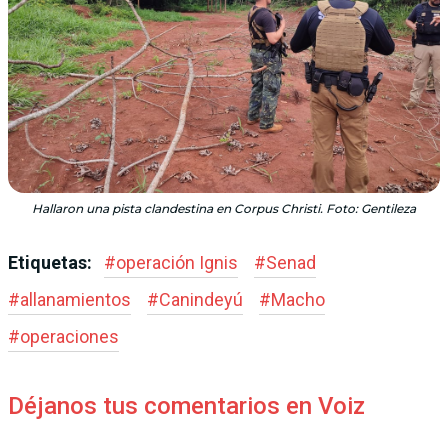
Hallaron una pista clandestina en Corpus Christi. Foto: Gentileza
Etiquetas:
#
operación Ignis
#
Senad
#
allanamientos
#
Canindeyú
#
Macho
#
operaciones
Déjanos tus comentarios en Voiz