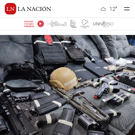
12
°
ESCUCHÁ
TU RADIO
PREFERIDA