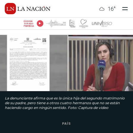
16
°
ESCUCHÁ
TU RADIO
PREFERIDA
La denunciante afirma que es la única hija del segundo matrimonio
de su padre, pero tiene a otros cuatro hermanos que no se están
haciendo cargo en ningún sentido. Foto: Captura de video
PAÍS