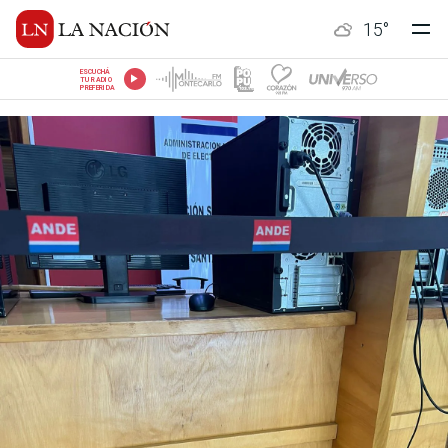
15
°
ESCUCHÁ
TU RADIO
PREFERIDA