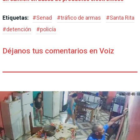
Etiquetas:
#
Senad
#
tráfico de armas
#
Santa Rita
#
detención
#
policía
Déjanos tus comentarios en Voiz