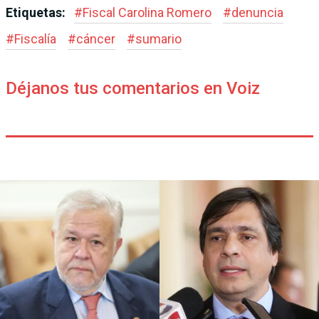
Etiquetas:
#
Fiscal Carolina Romero
#
denuncia
#
Fiscalía
#
cáncer
#
sumario
Déjanos tus comentarios en Voiz