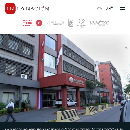
28
°
ESCUCHÁ
TU RADIO
PREFERIDA
La agente del Ministerio Público relató que presentó tres pedidos de