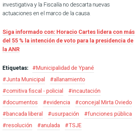
investigativa y la Fiscalía no descarta nuevas
actuaciones en el marco de la causa.
Siga informado con: Horacio Cartes lidera con más
del 55 % la intención de voto para la presidencia de
la ANR
Etiquetas:
#
Municipalidad de Ypané
#
Junta Municipal
#
allanamiento
#
comitiva fiscal - policial
#
incautación
#
documentos
#
evidencia
#
concejal Mirta Oviedo
#
bancada liberal
#
usurpación
#
funciones pública
#
resolución
#
anulada
#
TSJE