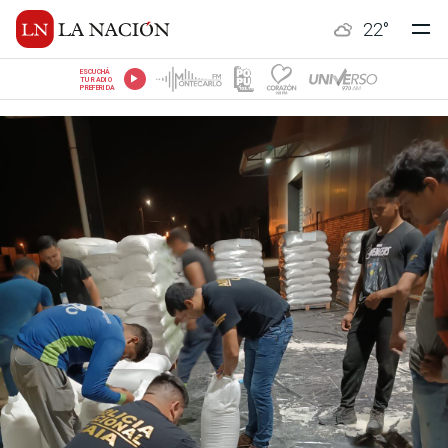
22
°
ESCUCHÁ
TU RADIO
PREFERIDA