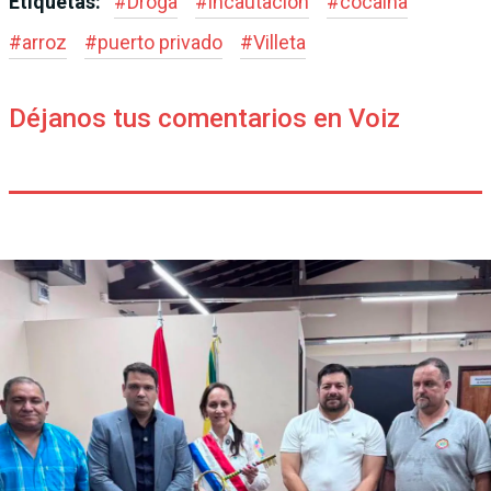
Etiquetas:
#
Droga
#
incautación
#
cocaína
#
arroz
#
puerto privado
#
Villeta
Déjanos tus comentarios en Voiz