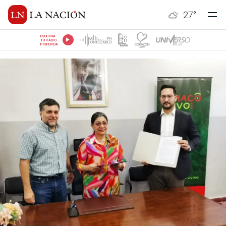
27
°
ESCUCHÁ
TU RADIO
PREFERIDA